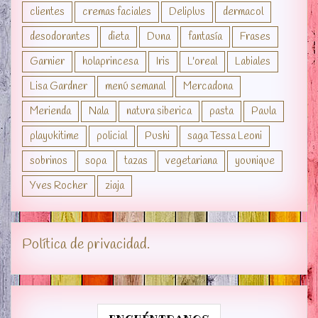
clientes
cremas faciales
Deliplus
dermacol
desodorantes
dieta
Duna
fantasía
Frases
Garnier
holaprincesa
Iris
L'oreal
Labiales
Lisa Gardner
menú semanal
Mercadona
Merienda
Nala
natura siberica
pasta
Paula
playukitime
policial
Pushi
saga Tessa Leoni
sobrinos
sopa
tazas
vegetariana
younique
Yves Rocher
ziaja
Política de privacidad.