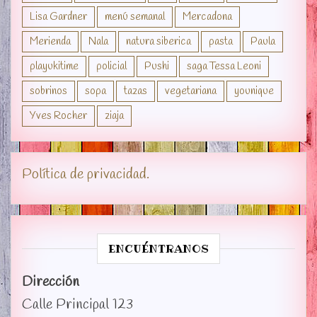
Lisa Gardner
menú semanal
Mercadona
Merienda
Nala
natura siberica
pasta
Paula
playukitime
policial
Pushi
saga Tessa Leoni
sobrinos
sopa
tazas
vegetariana
younique
Yves Rocher
ziaja
Política de privacidad.
ENCUÉNTRANOS
Dirección
Calle Principal 123