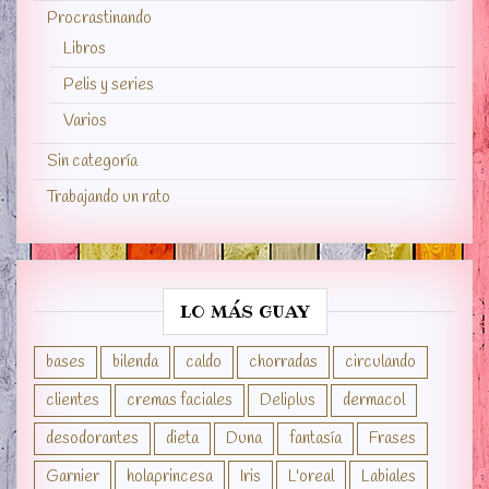
Procrastinando
Libros
Pelis y series
Varios
Sin categoría
Trabajando un rato
LO MÁS GUAY
bases
bilenda
caldo
chorradas
circulando
clientes
cremas faciales
Deliplus
dermacol
desodorantes
dieta
Duna
fantasía
Frases
Garnier
holaprincesa
Iris
L'oreal
Labiales