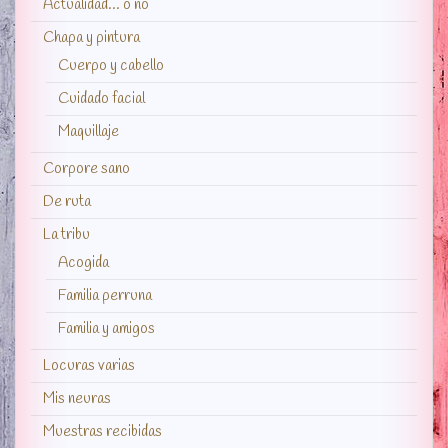
Actualidad… o no
Chapa y pintura
Cuerpo y cabello
Cuidado facial
Maquillaje
Corpore sano
De ruta
La tribu
Acogida
Familia perruna
Familia y amigos
Locuras varias
Mis neuras
Muestras recibidas