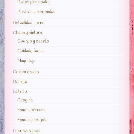
Platos principales
Postres y meriendas
Actualidad… o no
Chapa y pintura
Cuerpo y cabello
Cuidado facial
Maquillaje
Corpore sano
De ruta
La tribu
Acogida
Familia perruna
Familia y amigos
Locuras varias