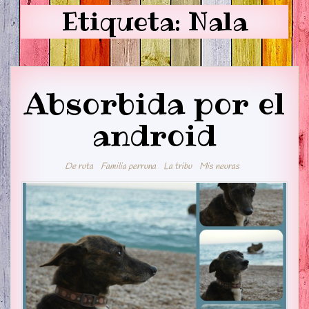
Etiqueta:
Nala
Absorbida por el
android
De ruta
Familia perruna
La tribu
Mis neuras