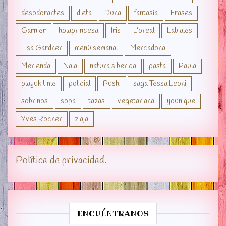
desodorantes
dieta
Duna
fantasía
Frases
Garnier
holaprincesa
Iris
L'oreal
Labiales
Lisa Gardner
menú semanal
Mercadona
Merienda
Nala
natura siberica
pasta
Paula
playukitime
policial
Pushi
saga Tessa Leoni
sobrinos
sopa
tazas
vegetariana
younique
Yves Rocher
ziaja
Política de privacidad.
ENCUÉNTRANOS