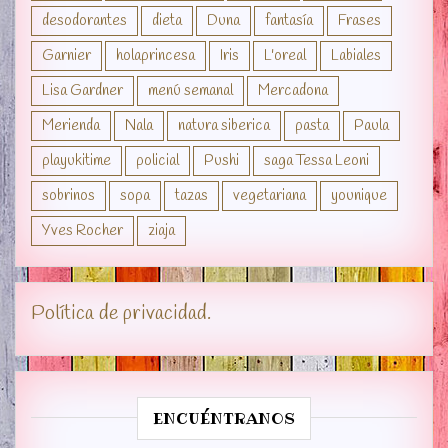
desodorantes
dieta
Duna
fantasía
Frases
Garnier
holaprincesa
Iris
L'oreal
Labiales
Lisa Gardner
menú semanal
Mercadona
Merienda
Nala
natura siberica
pasta
Paula
playukitime
policial
Pushi
saga Tessa Leoni
sobrinos
sopa
tazas
vegetariana
younique
Yves Rocher
ziaja
Política de privacidad.
ENCUÉNTRANOS