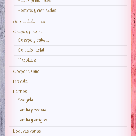
Platos principales
Postres y meriendas
Actualidad… o no
Chapa y pintura
Cuerpo y cabello
Cuidado facial
Maquillaje
Corpore sano
De ruta
La tribu
Acogida
Familia perruna
Familia y amigos
Locuras varias