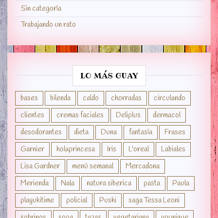
Sin categoría
Trabajando un rato
LO MÁS GUAY
bases
bilenda
caldo
chorradas
circulando
clientes
cremas faciales
Deliplus
dermacol
desodorantes
dieta
Duna
fantasía
Frases
Garnier
holaprincesa
Iris
L'oreal
Labiales
Lisa Gardner
menú semanal
Mercadona
Merienda
Nala
natura siberica
pasta
Paula
playukitime
policial
Pushi
saga Tessa Leoni
sobrinos
sopa
tazas
vegetariana
younique