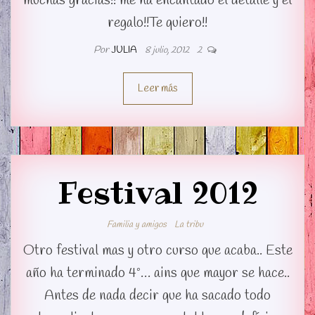
muchas gracias!! me ha encantado el detalle y el
regalo!!Te quiero!!
Por
JULIA
8 julio, 2012
2
Leer más
Festival 2012
Familia y amigos
La tribu
Otro festival mas y otro curso que acaba.. Este
año ha terminado 4º… ains que mayor se hace..
Antes de nada decir que ha sacado todo