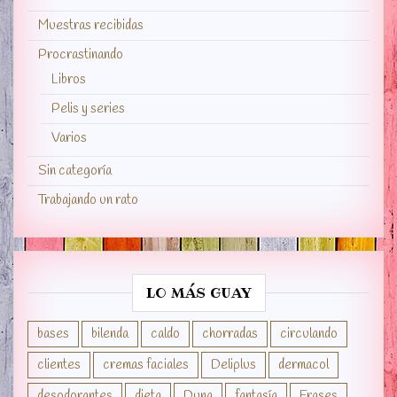
Muestras recibidas
Procrastinando
Libros
Pelis y series
Varios
Sin categoría
Trabajando un rato
LO MÁS GUAY
bases
bilenda
caldo
chorradas
circulando
clientes
cremas faciales
Deliplus
dermacol
desodorantes
dieta
Duna
fantasía
Frases