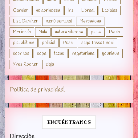
Garnier
holaprincesa
Iris
L'oreal
Labiales
Lisa Gardner
menú semanal
Mercadona
Merienda
Nala
natura siberica
pasta
Paula
playukitime
policial
Pushi
saga Tessa Leoni
sobrinos
sopa
tazas
vegetariana
younique
Yves Rocher
ziaja
Política de privacidad.
ENCUÉNTRANOS
Dirección