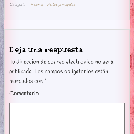
bo
tt
m
Categoría
A comer
Platos principales
ok
er
pa
rti
r
Deja una respuesta
Tu dirección de correo electrónico no será
publicada.
Los campos obligatorios están
marcados con
*
Comentario